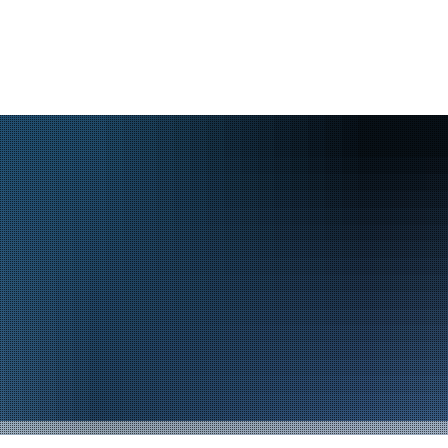
Tipps und Termine
Suche
Aktuelles
Rathaus
Bürgerservice
Aktuelle Themen
Öffnungszeiten & Kontakt
Mitarbeiterverzeic
Presse
Verwaltungsorganisation
Bürgerbüro
Kommunaler Wiederaufbau
Finanzwirtschaft
Abfallwirtschaft
Stellenangebote
Politik
Sicherheit und Or
Informationsmagazin "BürgerINFO aktuell"
Wahlen
Brand- und Katast
Amtl. Bekanntmachungen
Stadtwappen
Soziales
Bürgersprechstunden des Bürgermeisters
Leitbild
Standesamt
Kunst- und Fotoausstellungen im Rathaus
Steuern, Abgaben &