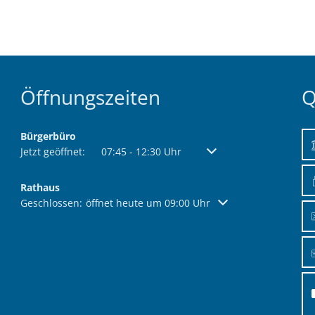
Öffentliche Ausschreibungen
Friedhöfe & Ehren
AWO-Fluthilfe
Archiv
Heimatpreis 2026
Satzungen
Öffnungszeiten
Q
Bankverbindung/Las
Widerspruchsverfa
Bürgerbüro
Klicken, um weitere Öffnungs- oder Schließzeiten auszublend
Jetzt geöffnet:
07:45
-
12:30
Uhr
Von 07:45 bis 12:30 Uhr
Rathaus
Klicken, um weitere Öffnungs- oder Schließzeiten auszublend
Geschlossen:
öffnet heute um 09:00 Uhr