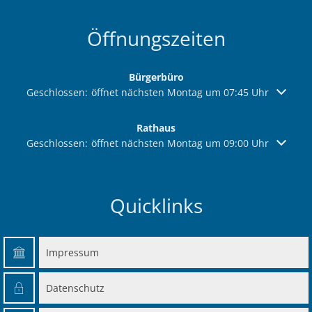
Öffnungszeiten
Bürgerbüro
Klicken, um weitere Öffnungs- oder Schließzeiten auszuble
Geschlossen:
öffnet nächsten Montag um 07:45 Uhr
Rathaus
Klicken, um weitere Öffnungs- oder Schließzeiten auszuble
Geschlossen:
öffnet nächsten Montag um 09:00 Uhr
Quicklinks
Impressum
Datenschutz