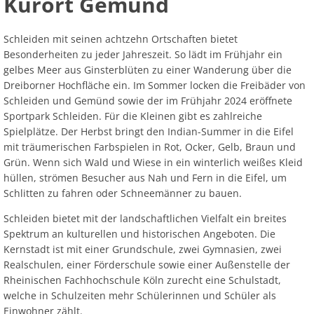
Kurort Gemünd
Ab
Ra
Be
Ge
Veranstaltu
Zahlen, Daten, Fakten
Ve
Bankverbindung/Lastschriftverfahren
Rü
Be
Schleiden mit seinen achtzehn Ortschaften bietet
Zw
Hi
Widerspruchsverfahren
Besonderheiten zu jeder Jahreszeit. So lädt im Frühjahr ein
Ju
gelbes Meer aus Ginsterblüten zu einer Wanderung über die
So
Soz
Dreiborner Hochfläche ein. Im Sommer locken die Freibäder von
Schleiden und Gemünd sowie der im Frühjahr 2024 eröffnete
Sportpark Schleiden. Für die Kleinen gibt es zahlreiche
Spielplätze. Der Herbst bringt den Indian-Summer in die Eifel
mit träumerischen Farbspielen in Rot, Ocker, Gelb, Braun und
Grün. Wenn sich Wald und Wiese in ein winterlich weißes Kleid
hüllen, strömen Besucher aus Nah und Fern in die Eifel, um
Schlitten zu fahren oder Schneemänner zu bauen.
Schleiden bietet mit der landschaftlichen Vielfalt ein breites
Spektrum an kulturellen und historischen Angeboten. Die
Kernstadt ist mit einer Grundschule, zwei Gymnasien, zwei
Realschulen, einer Förderschule sowie einer Außenstelle der
Rheinischen Fachhochschule Köln zurecht eine Schulstadt,
welche in Schulzeiten mehr Schülerinnen und Schüler als
Einwohner zählt.