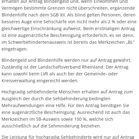
Ab
erhalten auf Antrag Blindengeld und, wenn Einkommen und
Ra
Be
Ge
Veranstaltu
Zahlen, Daten, Fakten
Ve
Vermögen bestimmte Grenzen nicht überschreiten, ergänzende
Bankverbindung/Lastschriftverfahren
Rü
Blindenhilfe nach dem SGB XII. Als blind gelten Personen, deren
Be
Zw
besseres Auge eine Sehschärfe von nicht mehr als 2 % oder eine
Hi
Widerspruchsverfahren
Ju
gleichwertige Einschränkung aufweist. Beim erstmaligen Antrag
So
ist eine augenärztliche Bescheinigung erforderlich, es sei denn,
Soz
im Schwerbehindertenausweis ist bereits das Merkzeichen „BL“
eingetragen.
Blindengeld und Blindenhilfe werden nur auf Antrag gewährt.
Zuständig ist der Landschaftsverband Rheinland. Der Antrag
kann sowohl beim LVR als auch bei der Gemeinde- oder
Kreisverwaltung eingereicht werden.
Hochgradig sehbehinderte Menschen erhalten auf Antrag zum
Ausgleich der durch die Sehbehinderung bedingten
Mehraufwendungen eine Hilfe. Für den Antrag benötigen Sie
eine augenärztliche Bescheinigung. Ausreichend ist auch das
Merkzeichen im SB-Ausweis sowie 100 %, welche sich
ausschließlich auf die Sehminderung beziehen.
Die Leistung für hochgradig Sehbehinderte wird nur auf Antrag