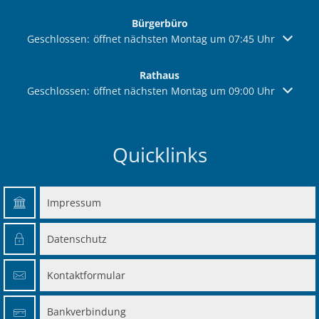
Bürgerbüro
Klicken, um weitere Öffnungs- oder Schließzeiten auszuble
Geschlossen:
öffnet nächsten Montag um 07:45 Uhr
Rathaus
Klicken, um weitere Öffnungs- oder Schließzeiten auszuble
Geschlossen:
öffnet nächsten Montag um 09:00 Uhr
Quicklinks
Impressum
Datenschutz
Kontaktformular
Bankverbindung