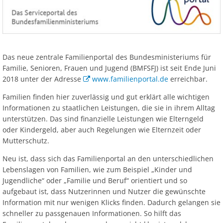
Ab
Ra
Be
Ge
Veranstaltu
Zahlen, Daten, Fakten
Ve
Bankverbindung/Lastschriftverfahren
Rü
Be
Zw
Hi
Widerspruchsverfahren
Ju
So
Das neue zentrale Familienportal des Bundesministeriums für
Soz
Familie, Senioren, Frauen und Jugend (BMFSFJ) ist seit Ende Juni
2018 unter der Adresse
www.familienportal.de
erreichbar.
Familien finden hier zuverlässig und gut erklärt alle wichtigen
Informationen zu staatlichen Leistungen, die sie in ihrem Alltag
unterstützen. Das sind finanzielle Leistungen wie Elterngeld
oder Kindergeld, aber auch Regelungen wie Elternzeit oder
Mutterschutz.
Neu ist, dass sich das Familienportal an den unterschiedlichen
Lebenslagen von Familien, wie zum Beispiel „Kinder und
Jugendliche“ oder „Familie und Beruf“ orientiert und so
aufgebaut ist, dass Nutzerinnen und Nutzer die gewünschte
Information mit nur wenigen Klicks finden. Dadurch gelangen sie
schneller zu passgenauen Informationen. So hilft das