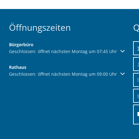
Öffnungszeiten
Q
Bürgerbüro
Klicken, um weitere Öffnungs- oder Schließzeiten auszublend
Geschlossen:
öffnet nächsten Montag um 07:45 Uhr
Rathaus
Klicken, um weitere Öffnungs- oder Schließzeiten auszublend
Geschlossen:
öffnet nächsten Montag um 09:00 Uhr