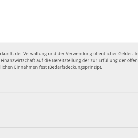
Öffentliche Ausschreibungen
Friedhöfe & Ehren
AWO-Fluthilfe
Archiv
Heimatpreis 2026
Satzungen
Bankverbindung/Las
Herkunft, der Verwaltung und der Verwendung öffentlicher Gelder. I
Widerspruchsverfa
inanzwirtschaft auf die Bereitstellung der zur Erfüllung der öffe
derlichen Einnahmen fest (Bedarfsdeckungsprinzip).