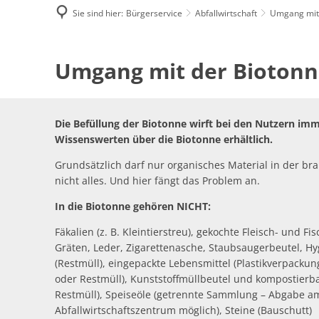
Sie sind hier:
Bürgerservice
Abfallwirtschaft
Umgang mit 
Umgang
Umgang mit der Biotonne 
mit
der
Die Befüllung der Biotonne wirft bei den Nutzern imme
Wissenswerten über die Biotonne erhältlich.
Biotonne
Grundsätzlich darf nur organisches Material in der b
nicht alles. Und hier fängt das Problem an.
In die Biotonne gehören NICHT:
Fäkalien (z. B. Kleintierstreu), gekochte Fleisch- und F
Gräten, Leder, Zigarettenasche, Staubsaugerbeutel, Hy
(Restmüll), eingepackte Lebensmittel (Plastikverpackun
oder Restmüll), Kunststoffmüllbeutel und kompostierbar
Restmüll), Speiseöle (getrennte Sammlung – Abgabe a
Abfallwirtschaftszentrum möglich), Steine (Bauschutt)