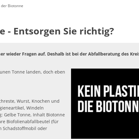
der Biotonne
Öffentliche Ausschreibungen
Friedhöfe & Ehrenm
AWO-Fluthilfe
Archiv
- Entsorgen Sie richtig?
Heimatpreis 2026
Satzungen
Bankverbindung/Last
r wieder Fragen auf. Deshalb ist bei der Abfallberatung des Krei
Widerspruchsverfa
raunen Tonne landen, doch eben
ischreste, Wurst, Knochen und
gieneartikel, Windeln
g: Gelbe Tonne, Inhalt Biotonne
e Biofolienabfallbeutel (für
m Schadstoffmobil oder