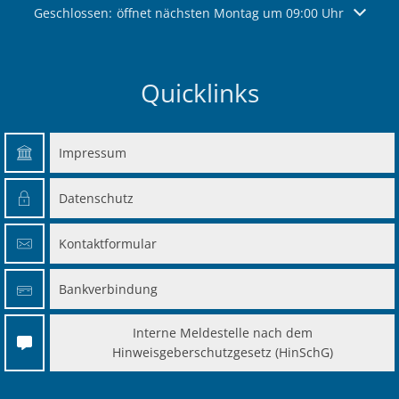
Klicken, um weitere Öffnungs- oder Schließzeiten auszuble
Geschlossen:
öffnet nächsten Montag um 09:00 Uhr
Quicklinks
Impressum
Datenschutz
Kontaktformular
Bankverbindung
Interne Meldestelle nach dem
Hinweisgeberschutzgesetz (HinSchG)