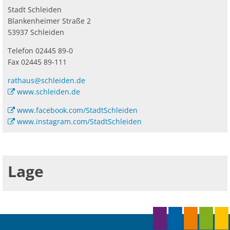
&
Ab
Ra
Be
Ge
Stadt Schleiden
Veranstaltu
Zahlen, Daten, Fakten
Ve
Bankverbindung/Lastschriftverfahren
Blankenheimer Straße 2
Rü
Lage
Be
Zw
53937 Schleiden
Hi
Widerspruchsverfahren
Ju
Telefon 02445 89-0
So
Soz
Fax 02445 89-111
rathaus@schleiden.de
www.schleiden.de
www.facebook.com/StadtSchleiden
www.instagram.com/StadtSchleiden
Lage