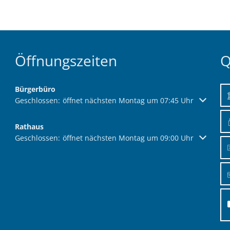
Öffnungszeiten
Q
Bürgerbüro
Klicken, um weitere Öffnungs- oder Schließzeiten auszublend
Geschlossen:
öffnet nächsten Montag um 07:45 Uhr
Rathaus
Klicken, um weitere Öffnungs- oder Schließzeiten auszublend
Geschlossen:
öffnet nächsten Montag um 09:00 Uhr