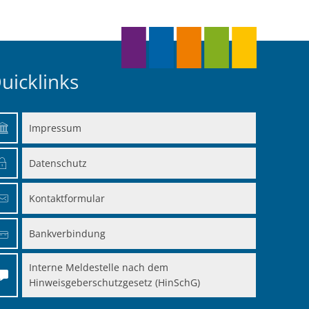
uicklinks
Impressum
en
Datenschutz
en
Kontaktformular
Bankverbindung
Interne Meldestelle nach dem
Hinweisgeberschutzgesetz (HinSchG)