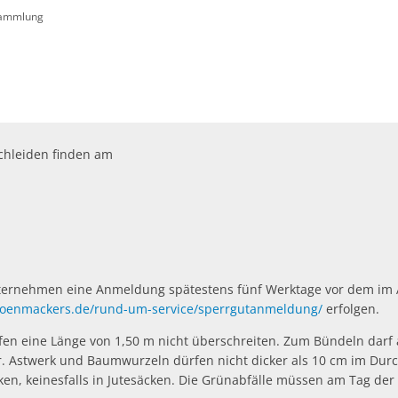
sammlung
Öffentliche Ausschreibungen
Friedhöfe & Ehrenm
AWO-Fluthilfe
Archiv
Heimatpreis 2026
Satzungen
Bankverbindung/Last
chleiden finden am
Widerspruchsverfa
nternehmen eine Anmeldung spätestens fünf Werktage vor dem im 
oenmackers.de/rund-um-service/sperrgutanmeldung/
erfolgen.
fen eine Länge von 1,50 m nicht überschreiten. Zum Bündeln darf 
ur. Astwerk und Baumwurzeln dürfen nicht dicker als 10 cm im Dur
en, keinesfalls in Jutesäcken. Die Grünabfälle müssen am Tag der