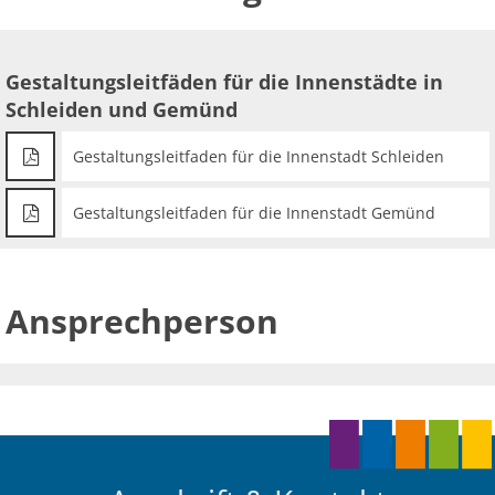
Ab
Ra
Be
Ge
Veranstaltu
Zahlen, Daten, Fakten
Ve
Bankverbindung/Lastschriftverfahren
Rü
Be
Zw
Gestaltungsleitfäden für die Innenstädte in
Hi
Widerspruchsverfahren
Ju
Schleiden und Gemünd
So
Soz
Gestaltungsleitfaden für die Innenstadt Schleiden
Gestaltungsleitfaden für die Innenstadt Gemünd
Ansprechperson