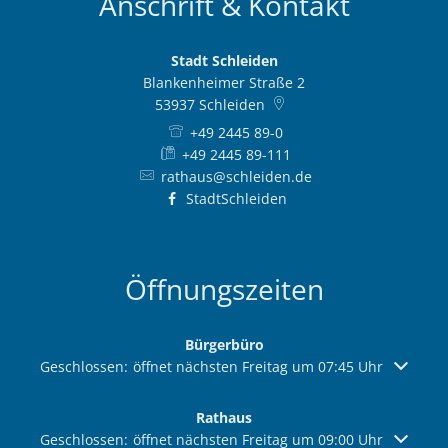
Anschrift & Kontakt
Stadt Schleiden
Blankenheimer Straße 2
53937
Schleiden
+49 2445 89-0
+49 2445 89-111
rathaus@schleiden.de
StadtSchleiden
Öffnungszeiten
Bürgerbüro
Klicken, um weitere Öffnungs- oder Schließzeiten auszuble
Geschlossen:
öffnet nächsten Freitag um 07:45 Uhr
Rathaus
Klicken, um weitere Öffnungs- oder Schließzeiten auszuble
Geschlossen:
öffnet nächsten Freitag um 09:00 Uhr