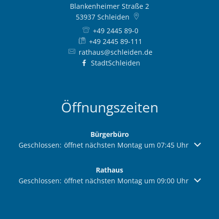
Blankenheimer Straße 2
53937
Schleiden
+49 2445 89-0
+49 2445 89-111
rathaus@schleiden.de
StadtSchleiden
Öffnungszeiten
Bürgerbüro
Klicken, um weitere Öffnungs- oder Schließzeiten auszuble
Geschlossen:
öffnet nächsten Montag um 07:45 Uhr
Rathaus
Klicken, um weitere Öffnungs- oder Schließzeiten auszuble
Geschlossen:
öffnet nächsten Montag um 09:00 Uhr