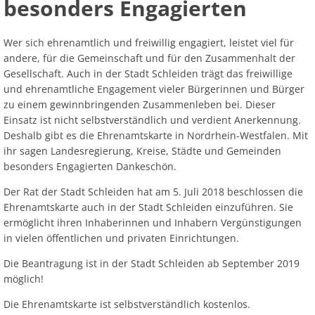
besonders Engagierten
Ab
Ra
Be
Ge
Veranstaltu
Zahlen, Daten, Fakten
Ve
Bankverbindung/Lastschriftverfahren
Rü
Be
Zw
Wer sich ehrenamtlich und freiwillig engagiert, leistet viel für
Hi
Widerspruchsverfahren
andere, für die Gemeinschaft und für den Zusammenhalt der
Ju
Gesellschaft. Auch in der Stadt Schleiden trägt das freiwillige
So
Soz
und ehrenamtliche Engagement vieler Bürgerinnen und Bürger
zu einem gewinnbringenden Zusammenleben bei. Dieser
Einsatz ist nicht selbstverständlich und verdient Anerkennung.
Deshalb gibt es die Ehrenamtskarte in Nordrhein-Westfalen. Mit
ihr sagen Landesregierung, Kreise, Städte und Gemeinden
besonders Engagierten Dankeschön.
Der Rat der Stadt Schleiden hat am 5. Juli 2018 beschlossen die
Ehrenamtskarte auch in der Stadt Schleiden einzuführen. Sie
ermöglicht ihren Inhaberinnen und Inhabern Vergünstigungen
in vielen öffentlichen und privaten Einrichtungen.
Die Beantragung ist in der Stadt Schleiden ab September 2019
möglich!
Die Ehrenamtskarte ist selbstverständlich kostenlos.