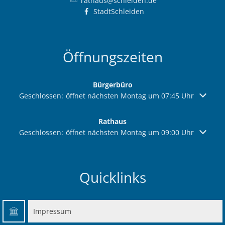
rathaus@schleiden.de
Ab
Ra
Be
Ge
Veranstaltu
Zahlen, Daten, Fakten
Ve
StadtSchleiden
Bankverbindung/Lastschriftverfahren
Rü
Be
Zw
Hi
Widerspruchsverfahren
Ju
Öffnungszeiten
So
Soz
Bürgerbüro
Klicken, um weitere Öffnungs- oder Schließzeiten auszuble
Geschlossen:
öffnet nächsten Montag um 07:45 Uhr
Rathaus
Klicken, um weitere Öffnungs- oder Schließzeiten auszuble
Geschlossen:
öffnet nächsten Montag um 09:00 Uhr
Quicklinks
Impressum