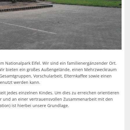
Öffentliche Ausschreibungen
Friedhöfe & Ehrenm
AWO-Fluthilfe
Archiv
Heimatpreis 2026
Satzungen
Bankverbindung/Las
Widerspruchsverfa
im Nationalpark Eifel. Wir sind ein familienergänzender Ort.
 Wir bieten ein großes Außengelände, einen Mehrzweckraum
d Gesamtgruppen, Vorschularbeit, Elternkaffee sowie einen
genutzt werden kann.
keit jedes einzelnen Kindes. Um dies zu erreichen orientieren
r und an einer vertrauensvollen Zusammenarbeit mit den
ion) ist hierbei unsere Grundlage.