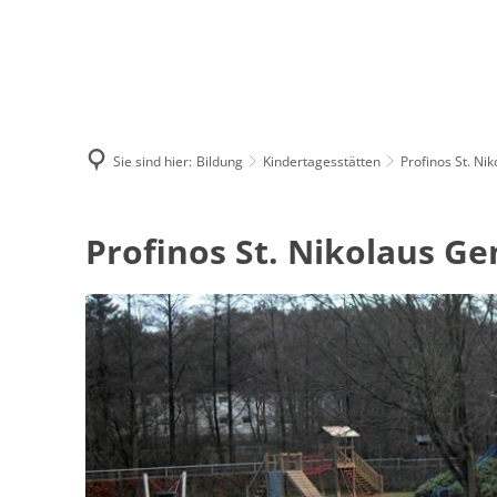
Sie sind hier:
Bildung
Kindertagesstätten
Profinos St. N
Profinos
Profinos St. Nikolaus G
St.
Nikolaus
Gemünd