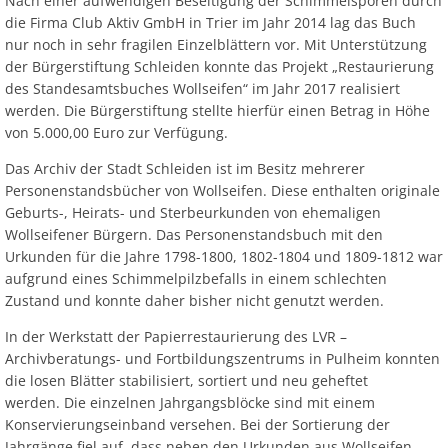
Nach einer aufwendigen Beseitigung der Schimmelsporen durch
Ab
Ra
Be
Ge
Veranstaltu
Zahlen, Daten, Fakten
Ve
die Firma Club Aktiv GmbH in Trier im Jahr 2014 lag das Buch
Bankverbindung/Lastschriftverfahren
Rü
nur noch in sehr fragilen Einzelblättern vor. Mit Unterstützung
Be
Zw
der Bürgerstiftung Schleiden konnte das Projekt „Restaurierung
Hi
Widerspruchsverfahren
Ju
des Standesamtsbuches Wollseifen“ im Jahr 2017 realisiert
werden. Die Bürgerstiftung stellte hierfür einen Betrag in Höhe
So
Soz
von 5.000,00 Euro zur Verfügung.
Das Archiv der Stadt Schleiden ist im Besitz mehrerer
Personenstandsbücher von Wollseifen. Diese enthalten originale
Geburts-, Heirats- und Sterbeurkunden von ehemaligen
Wollseifener Bürgern. Das Personenstandsbuch mit den
Urkunden für die Jahre 1798-1800, 1802-1804 und 1809-1812 war
aufgrund eines Schimmelpilzbefalls in einem schlechten
Zustand und konnte daher bisher nicht genutzt werden.
In der Werkstatt der Papierrestaurierung des LVR –
Archivberatungs- und Fortbildungszentrums in Pulheim konnten
die losen Blätter stabilisiert, sortiert und neu geheftet
werden. Die einzelnen Jahrgangsblöcke sind mit einem
Konservierungseinband versehen. Bei der Sortierung der
Jahrgänge fiel auf, dass neben den Urkunden aus Wollseifen