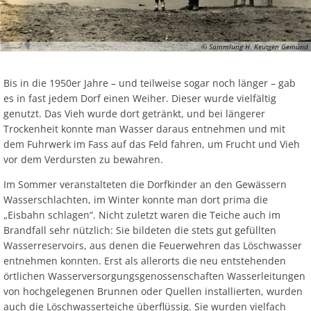
Ab
Ra
Be
Ge
Veranstaltu
Zahlen, Daten, Fakten
Ve
Bankverbindung/Lastschriftverfahren
Rü
Be
Zw
© Sammlung H. Keutgen Gemünd
Hi
Widerspruchsverfahren
Ju
So
Bis in die 1950er Jahre – und teilweise sogar noch länger – gab
Soz
es in fast jedem Dorf einen Weiher. Dieser wurde vielfältig
genutzt. Das Vieh wurde dort getränkt, und bei längerer
Trockenheit konnte man Wasser daraus entnehmen und mit
dem Fuhrwerk im Fass auf das Feld fahren, um Frucht und Vieh
vor dem Verdursten zu bewahren.
Im Sommer veranstalteten die Dorfkinder an den Gewässern
Wasserschlachten, im Winter konnte man dort prima die
„Eisbahn schlagen“. Nicht zuletzt waren die Teiche auch im
Brandfall sehr nützlich: Sie bildeten die stets gut gefüllten
Wasserreservoirs, aus denen die Feuerwehren das Löschwasser
entnehmen konnten. Erst als allerorts die neu entstehenden
örtlichen Wasserversorgungsgenossenschaften Wasserleitungen
von hochgelegenen Brunnen oder Quellen installierten, wurden
auch die Löschwasserteiche überflüssig. Sie wurden vielfach