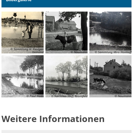
© Sammlung H. Keutgen
Gemünd
© Naumann
© Sammlung Miro Honhoff
© Paul Haas
© Nachlass Stoff, Bronsfeld
© Naumann
Weitere Informationen