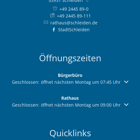
53937
Schleiden
+49 2445 89-0
+49 2445 89-111
rathaus@schleiden.de
StadtSchleiden
Öffnungszeiten
Bürgerbüro
Klicken, um weitere Öffnungs- oder Schließzeiten auszuble
Geschlossen:
öffnet nächsten Montag um 07:45 Uhr
Rathaus
Klicken, um weitere Öffnungs- oder Schließzeiten auszuble
Geschlossen:
öffnet nächsten Montag um 09:00 Uhr
Quicklinks