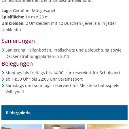
Einfachturnhalle an der Grundschule Gemünd.
Ab
Ra
Be
Ge
Veranstaltu
Zahlen, Daten, Fakten
Ve
Lage:
Gemünd, Müsgesauel
Bankverbindung/Lastschriftverfahren
Rü
Be
Zw
Spielfläche:
14 m x 28 m
Hi
Widerspruchsverfahren
Umkleiden:
2 Umkleiden mit 12 Duschen (jeweils 6 in jeder
Ju
Umkleide)
So
Soz
Sanierungen
Sanierung Hallenboden, Prallschutz und Beleuchtung sowie
Deckenstrahlungsplatten in 2013
Belegungen
Montags bis freitags bis 14:00 Uhr reserviert für Schulsport
ab 14:30 Uhr bis 22:00 Uhr Vereinssport
Samstags und sonntags reserviert für Meisterschaftsspiele
Volleyball
Bildergalerie