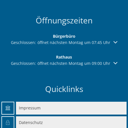
Öffnungszeiten
Bürgerbüro
Klicken, um weitere Öffnungs- oder Schließzeiten auszuble
Geschlossen:
öffnet nächsten Montag um 07:45 Uhr
Rathaus
Klicken, um weitere Öffnungs- oder Schließzeiten auszuble
Geschlossen:
öffnet nächsten Montag um 09:00 Uhr
Quicklinks
Impressum
Datenschutz