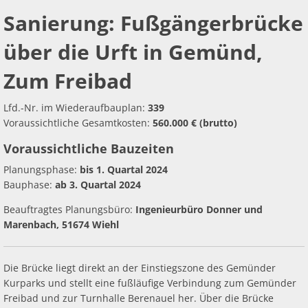
Ab
Ra
Be
Ge
Fußgängerbrücke
Veranstaltu
Zahlen, Daten, Fakten
Ve
Sanierung: Fußgängerbrücke
Bankverbindung/Lastschriftverfahren
Rü
Be
Zw
über
über die Urft in Gemünd,
Hi
Widerspruchsverfahren
Ju
die
Zum Freibad
So
Soz
Urft
Lfd.-Nr. im Wiederaufbauplan:
339
Voraussichtliche Gesamtkosten:
560.000 € (brutto)
in
Voraussichtliche Bauzeiten
Gemünd,
Planungsphase:
bis 1. Quartal 2024
Bauphase:
ab 3. Quartal 2024
Zum
Beauftragtes Planungsbüro:
Ingenieurbüro Donner und
Freibad
Marenbach, 51674 Wiehl
Die Brücke liegt direkt an der Einstiegszone des Gemünder
Kurparks und stellt eine fußläufige Verbindung zum Gemünder
Freibad und zur Turnhalle Berenauel her. Über die Brücke