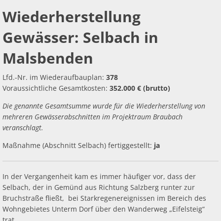
Ab
Ra
Be
Ge
Gewässer:
Veranstaltu
Zahlen, Daten, Fakten
Ve
Wiederherstellung
Bankverbindung/Lastschriftverfahren
Rü
Be
Zw
Selbach
Gewässer: Selbach in
Hi
Widerspruchsverfahren
Ju
in
Malsbenden
So
Soz
Malsbenden
Lfd.-Nr. im Wiederaufbauplan:
378
Voraussichtliche Gesamtkosten:
352.000 € (brutto)
Die genannte Gesamtsumme wurde für die Wiederherstellung von
mehreren Gewässerabschnitten im Projektraum Braubach
veranschlagt.
Maßnahme (Abschnitt Selbach) fertiggestellt:
ja
In der Vergangenheit kam es immer häufiger vor, dass der
Selbach, der in Gemünd aus Richtung Salzberg runter zur
Bruchstraße fließt, bei Starkregenereignissen im Bereich des
Wohngebietes Unterm Dorf über den Wanderweg „Eifelsteig“
trat.