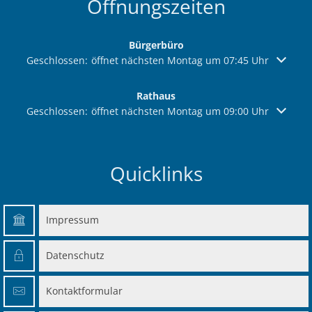
Öffnungszeiten
Bürgerbüro
Klicken, um weitere Öffnungs- oder Schließzeiten auszuble
Geschlossen:
öffnet nächsten Montag um 07:45 Uhr
Rathaus
Klicken, um weitere Öffnungs- oder Schließzeiten auszuble
Geschlossen:
öffnet nächsten Montag um 09:00 Uhr
Quicklinks
Impressum
Datenschutz
Kontaktformular