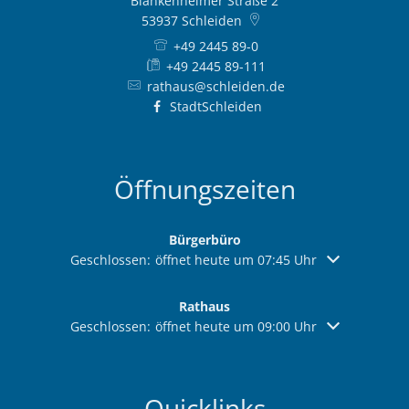
Blankenheimer Straße 2
53937
Schleiden
+49 2445 89-0
+49 2445 89-111
rathaus@schleiden.de
StadtSchleiden
Öffnungszeiten
Bürgerbüro
Klicken, um weitere Öffnungs- oder Schließzeiten aus
Geschlossen:
öffnet heute um 07:45 Uhr
Rathaus
Klicken, um weitere Öffnungs- oder Schließzeiten aus
Geschlossen:
öffnet heute um 09:00 Uhr
Quicklinks