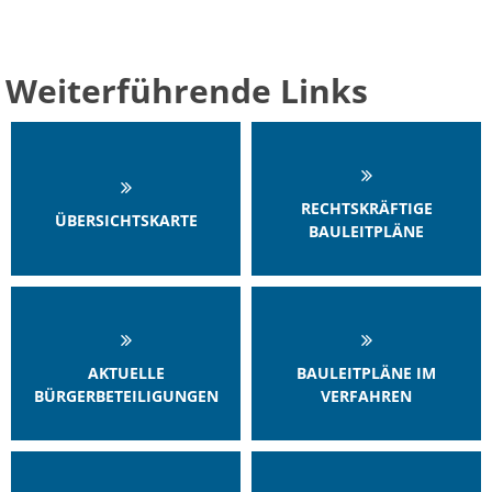
Ab
Ra
Be
Ge
Veranstaltu
Zahlen, Daten, Fakten
Ve
Bankverbindung/Lastschriftverfahren
Rü
Be
Zw
Weiterführende Links
Hi
Widerspruchsverfahren
Ju
So
Soz
RECHTSKRÄFTIGE
ÜBERSICHTSKARTE
BAULEITPLÄNE
AKTUELLE
BAULEITPLÄNE IM
BÜRGERBETEILIGUNGEN
VERFAHREN