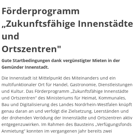
Ab
Ra
Be
Ge
„Zukunftsfähige
Veranstaltu
Zahlen, Daten, Fakten
Ve
Förderprogramm
Bankverbindung/Lastschriftverfahren
Rü
Be
Zw
Innenstädte
„Zukunftsfähige Innenstädte
Hi
Widerspruchsverfahren
Ju
und
und
So
Soz
Ortszentren“
Ortszentren"
Gute Startbedingungen dank vergünstigter Mieten in der
Gemünder Innenstadt.
Die Innenstadt ist Mittelpunkt des Miteinanders und ein
multifunktionaler Ort für Handel, Gastronomie, Dienstleistungen
und Kultur. Das Förderprogramm „Zukunftsfähige Innenstädte
und Ortszentren“ des Ministeriums für Heimat, Kommunales,
Bau und Digitalisierung des Landes Nordrhein-Westfalen knüpft
genau daran an und verfolgt die Zielsetzung, Leerständen und
der drohenden Verödung der Innenstädte und Ortszentren aktiv
entgegenzuwirken. Im Rahmen des Bausteins „Verfügungsfonds
Anmietung“ konnten im vergangenen Jahr bereits zwei