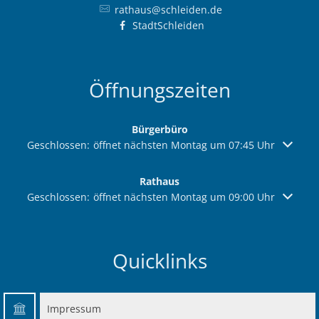
rathaus@schleiden.de
StadtSchleiden
Öffnungszeiten
Bürgerbüro
Klicken, um weitere Öffnungs- oder Schließzeiten auszuble
Geschlossen:
öffnet nächsten Montag um 07:45 Uhr
Rathaus
Klicken, um weitere Öffnungs- oder Schließzeiten auszuble
Geschlossen:
öffnet nächsten Montag um 09:00 Uhr
Quicklinks
Impressum