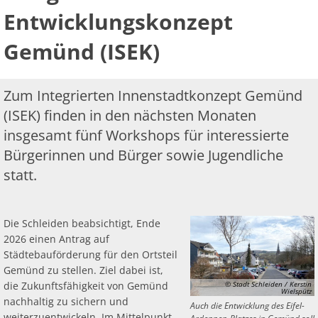
Be
Ge
Veranstaltu
Zahlen, Daten, Fakten
Ve
städtebauliches
Entwicklungskonzept
Bankverbindung/Lastschriftverfahren
Rü
Be
Zw
Entwicklungskonzept
Gemünd (ISEK)
Hi
Widerspruchsverfahren
Ju
So
Gemünd
Soz
Zum Integrierten Innenstadtkonzept Gemünd
(ISEK)
(ISEK) finden in den nächsten Monaten
insgesamt fünf Workshops für interessierte
Bürgerinnen und Bürger sowie Jugendliche
statt.
Die Schleiden beabsichtigt, Ende
2026 einen Antrag auf
Städtebauförderung für den Ortsteil
Gemünd zu stellen. Ziel dabei ist,
die Zukunftsfähigkeit von Gemünd
© Stadt Schleiden / Kerstin
Wielspütz
nachhaltig zu sichern und
Auch die Entwicklung des Eifel-
weiterzuentwickeln. Im Mittelpunkt