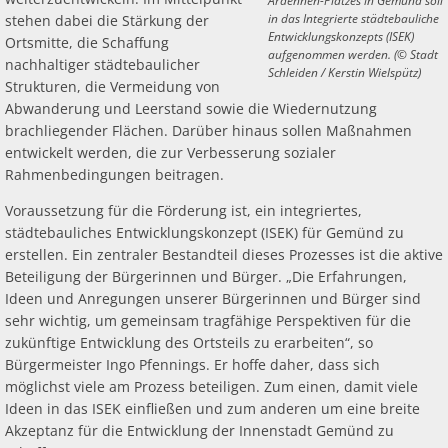
Ardennen-Platzes in Gemünd soll
in das Integrierte städtebauliche
stehen dabei die Stärkung der
Entwicklungskonzepts (ISEK)
Ortsmitte, die Schaffung
aufgenommen werden. (© Stadt
nachhaltiger städtebaulicher
Schleiden / Kerstin Wielspütz)
Strukturen, die Vermeidung von
Abwanderung und Leerstand sowie die Wiedernutzung
brachliegender Flächen. Darüber hinaus sollen Maßnahmen
entwickelt werden, die zur Verbesserung sozialer
Rahmenbedingungen beitragen.
Voraussetzung für die Förderung ist, ein integriertes,
städtebauliches Entwicklungskonzept (ISEK) für Gemünd zu
erstellen. Ein zentraler Bestandteil dieses Prozesses ist die aktive
Beteiligung der Bürgerinnen und Bürger. „Die Erfahrungen,
Ideen und Anregungen unserer Bürgerinnen und Bürger sind
sehr wichtig, um gemeinsam tragfähige Perspektiven für die
zukünftige Entwicklung des Ortsteils zu erarbeiten“, so
Bürgermeister Ingo Pfennings. Er hoffe daher, dass sich
möglichst viele am Prozess beteiligen. Zum einen, damit viele
Ideen in das ISEK einfließen und zum anderen um eine breite
Akzeptanz für die Entwicklung der Innenstadt Gemünd zu