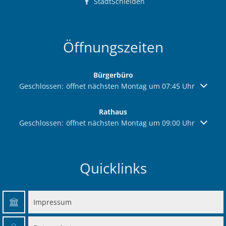
StadtSchleiden
Öffnungszeiten
Bürgerbüro
Klicken, um weitere Öffnungs- oder Schließzeiten auszuble
Geschlossen:
öffnet nächsten Montag um 07:45 Uhr
Rathaus
Klicken, um weitere Öffnungs- oder Schließzeiten auszuble
Geschlossen:
öffnet nächsten Montag um 09:00 Uhr
Quicklinks
Impressum