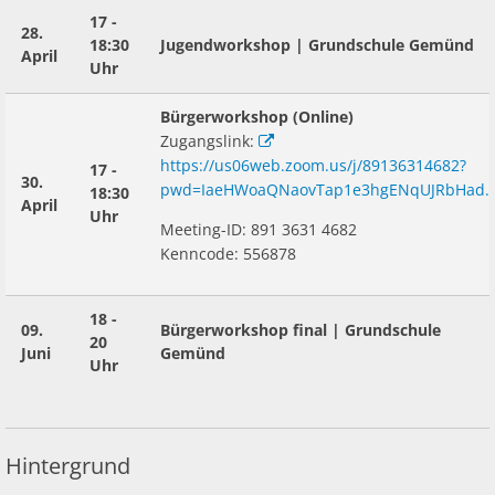
17 -
28.
18:30
Jugendworkshop | Grundschule Gemünd
April
Uhr
Bürgerworkshop (Online)
Zugangslink:
https://us06web.zoom.us/j/89136314682?
17 -
30.
pwd=IaeHWoaQNaovTap1e3hgENqUJRbHad.
18:30
April
Uhr
Meeting-ID: 891 3631 4682
Kenncode: 556878
18 -
09.
Bürgerworkshop final | Grundschule
20
Juni
Gemünd
Uhr
Hintergrund