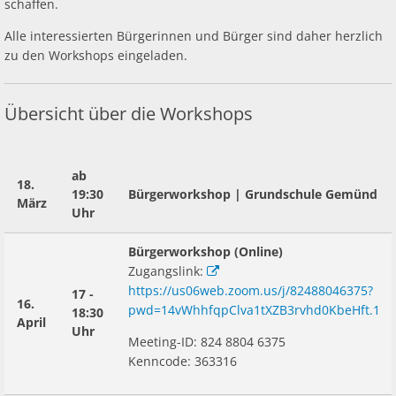
schaffen.
Alle interessierten Bürgerinnen und Bürger sind daher herzlich
zu den Workshops eingeladen.
Übersicht über die Workshops
ab
18.
19:30
Bürgerworkshop | Grundschule Gemünd
März
Uhr
Bürgerworkshop (Online)
Zugangslink:
https://us06web.zoom.us/j/82488046375?
17 -
16.
pwd=14vWhhfqpClva1tXZB3rvhd0KbeHft.1
18:30
April
Uhr
Meeting-ID: 824 8804 6375
Kenncode: 363316