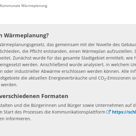
Kommunale Wärmeplanung
Öffentliche Ausschreibungen
Friedhöfe & Ehrenm
AWO-Fluthilfe
Archiv
Heimatpreis 2026
Satzungen
len Wärmeplanung?
Bankverbindung/Last
ärmeplanungsgesetz, das gemeinsam mit der Novelle des Gebäudee
dt Schleiden, die Pflicht entstanden, einen Wärmeplan aufzustelle
Widerspruchsverfa
itet. Zunächst wurde für das gesamte Stadtgebiet ermittelt, wie
 eingesetzt werden. Anschließend wurde analysiert, in welchem 
der industrieller Abwärme erschlossen werden können. Alle Inform
Stadtgebiete die aktuellen Energieverbräuche und CO
-Emissionen si
2
t werden.
in verschiedenen Formaten
stalten und die Bürgerinnen und Bürger sowie Unternehmen auf 
m Start des Prozesses die Kommunikationsplattform
https://sc
en informieren.