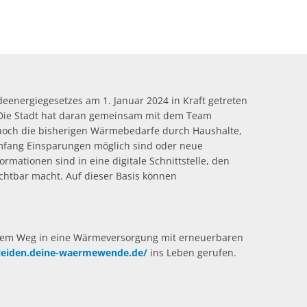
Nichtraucherschutz
Zentrales Familienportal
Candle-Light-Trauungen
Fremdenverkehrsbeitrag
äler
Bürgerstiftung Schleiden
Gesundheitswandern
Elektronikschrott
Schiedspersonen
Blindengeld und Blindenhilfe
Termine
Grundbesitzabgaben
Stadtbibliothek Schleiden
Fit durch den Sommer
Sondermüll
Veranstaltungen
Rentenanträge
Benötigte Unterlagen
Kurbeitrag
Veranstaltungen melden (Online For
Zahlen, Daten, Fakten
Abfallwirtschaftszentrum (AWZ) Mechernich
Rasen mähen – gesetzliche Regelung
Behindertenbeirat
Gebührenübersicht
Vergnügungssteuer
schriftverfahren
Rückschnitt von Hecken und Bäumen
nergiegesetzes am 1. Januar 2024 in Kraft getreten
Beratung zur Vorsorge-Vollmacht
Zweitwohnungssteuer
n. Die Stadt hat daran gemeinsam mit dem Team
Hinweise zum Winterdienst
hren
Junge Menschen mit Behinderung
 hoch die bisherigen Wärmebedarfe durch Haushalte,
Umfang Einsparungen möglich sind oder neue
Sondernutzungen
Soziales des Kreises Euskirchen
ationen sind in eine digitale Schnittstelle, den
chtbar macht. Auf dieser Basis können
dem Weg in eine Wärmeversorgung mit erneuerbaren
hleiden.deine-waermewende.de/
ins Leben gerufen.