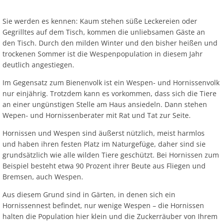
Ab
Ra
Be
Ge
Veranstaltu
Zahlen, Daten, Fakten
Ve
Bankverbindung/Lastschriftverfahren
Rü
Sie werden es kennen: Kaum stehen süße Leckereien oder
Be
Zw
Gegrilltes auf dem Tisch, kommen die unliebsamen Gäste an
Hi
Widerspruchsverfahren
Ju
den Tisch. Durch den milden Winter und den bisher heißen und
trockenen Sommer ist die Wespenpopulation in diesem Jahr
So
Soz
deutlich angestiegen.
Im Gegensatz zum Bienenvolk ist ein Wespen- und Hornissenvolk
nur einjährig. Trotzdem kann es vorkommen, dass sich die Tiere
an einer ungünstigen Stelle am Haus ansiedeln. Dann stehen
Wepen- und Hornissenberater mit Rat und Tat zur Seite.
Hornissen und Wespen sind äußerst nützlich, meist harmlos
und haben ihren festen Platz im Naturgefüge, daher sind sie
grundsätzlich wie alle wilden Tiere geschützt. Bei Hornissen zum
Beispiel besteht etwa 90 Prozent ihrer Beute aus Fliegen und
Bremsen, auch Wespen.
Aus diesem Grund sind in Gärten, in denen sich ein
Hornissennest befindet, nur wenige Wespen – die Hornissen
halten die Population hier klein und die Zuckerräuber von Ihrem