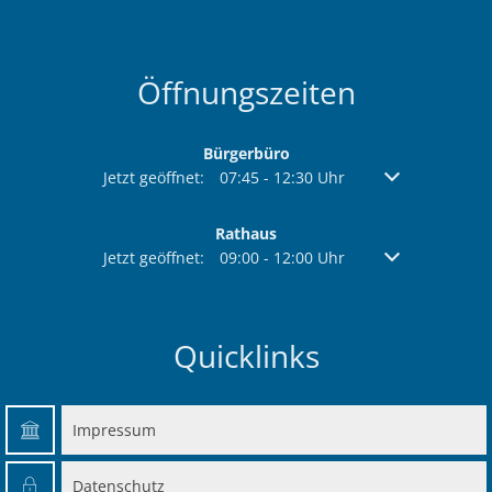
Öffnungszeiten
Bürgerbüro
Klicken, um weitere Öffnungs- oder Schließzeiten au
Jetzt geöffnet:
07:45
-
12:30
Uhr
Von 07:45 bis 1
Rathaus
Klicken, um weitere Öffnungs- oder Schließzeiten au
Jetzt geöffnet:
09:00
-
12:00
Uhr
Von 09:00 bis 1
Quicklinks
Impressum
Datenschutz