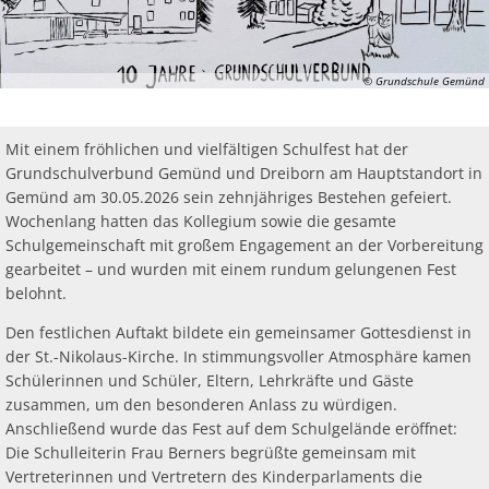
Ab
Ra
Be
Ge
Veranstaltu
Zahlen, Daten, Fakten
Ve
Bankverbindung/Lastschriftverfahren
Rü
Be
Zw
© Grundschule Gemünd
Hi
Widerspruchsverfahren
Ju
So
Soz
Mit einem fröhlichen und vielfältigen Schulfest hat der
Grundschulverbund Gemünd und Dreiborn am Hauptstandort in
Gemünd am 30.05.2026 sein zehnjähriges Bestehen gefeiert.
Wochenlang hatten das Kollegium sowie die gesamte
Schulgemeinschaft mit großem Engagement an der Vorbereitung
gearbeitet – und wurden mit einem rundum gelungenen Fest
belohnt.
Den festlichen Auftakt bildete ein gemeinsamer Gottesdienst in
der St.-Nikolaus-Kirche. In stimmungsvoller Atmosphäre kamen
Schülerinnen und Schüler, Eltern, Lehrkräfte und Gäste
zusammen, um den besonderen Anlass zu würdigen.
Anschließend wurde das Fest auf dem Schulgelände eröffnet:
Die Schulleiterin Frau Berners begrüßte gemeinsam mit
Vertreterinnen und Vertretern des Kinderparlaments die