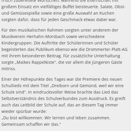
frisch zubereitete Würstchen, während die Elternschaft mit
großem Einsatz ein vielfältiges Buffet beisteuerte. Salate, Obst-
und Gemüsespieße sowie eine große Auswahl an Kuchen
sorgten dafür, dass für jeden Geschmack etwas dabei war.
Für den musikalischen Rahmen sorgten unter anderem der
Musikverein Herhahn-Morsbach sowie verschiedene
Kindergruppen. Die Auftritte der Schülerinnen und Schüler
begeisterten das Publikum ebenso wie die Drommerter-Platt-AG
mit ihrem besonderen Beitrag. Für zusätzliche Unterhaltung
sorgte „Maikes Rappelkiste“, die vor allem die jüngeren Gäste
mitriss.
Einer der Höhepunkte des Tages war die Premiere des neuen
Schullieds mit dem Titel „Dreiborn und Gemünd, weil wir eine
Schule sind“. In eindrucksvoller Weise brachte das Lied das
Selbstverständnis des Schulverbundes zum Ausdruck. Es greift
auch das Leitbild der Schule auf, das an diesem Tag immer
wieder spürbar wurde:
„Du bist willkommen. Wir lernen und leben zusammen.
Gemeinsam schaffen wir das.“