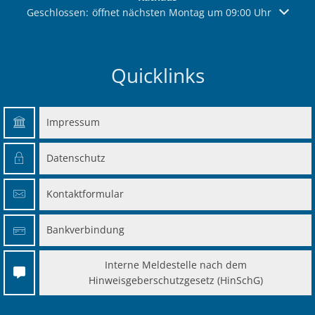
Klicken, um weitere Öffnungs- oder Schließzeiten auszuble
Geschlossen:
öffnet nächsten Montag um 09:00 Uhr
Quicklinks
Impressum
Datenschutz
Kontaktformular
Bankverbindung
Interne Meldestelle nach dem
Hinweisgeberschutzgesetz (HinSchG)