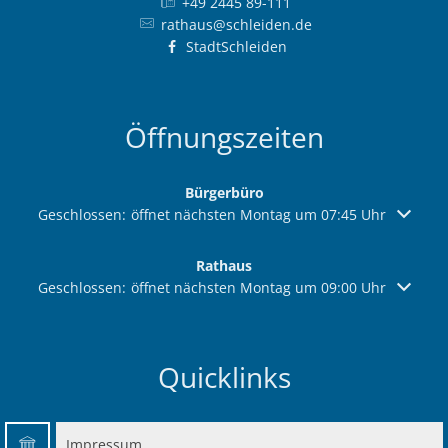
+49 2445 89-111
rathaus@schleiden.de
StadtSchleiden
Öffnungszeiten
Bürgerbüro
Klicken, um weitere Öffnungs- oder Schließzeiten auszuble
Geschlossen:
öffnet nächsten Montag um 07:45 Uhr
Rathaus
Klicken, um weitere Öffnungs- oder Schließzeiten auszuble
Geschlossen:
öffnet nächsten Montag um 09:00 Uhr
Quicklinks
Impressum