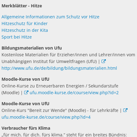
&
Ab
Ra
Be
Ge
Merkblätter - Hitze
Veranstaltu
Zahlen, Daten, Fakten
Ve
Bankverbindung/Lastschriftverfahren
Rü
Downloads
Be
Allgemeine Informationen zum Schutz vor Hitze
Zw
Hi
Hitzeschutz für Kinder
Widerspruchsverfahren
Ju
Hitzeschutz in der Kita
So
Soz
Sport bei Hitze
Bildungsmaterialien von Ufu
Kostenlose Materialien für Erzieher/innen und Lehrer/innen vom
Unabhängigen Institut für Umweltfragen (UfU) |
http://www.ufu.de/de/bildung/bildungsmaterialien.html
Moodle-Kurse von UfU
Online-Kurse zu Erneuerbaren Energien / Sekundarstufe
(Moodle) |
ufu.moodle-kurse.de/course/view.php?id=2
Moodle-Kurse von UfU
Online-Kurs "Bereit zur Wende" (Moodle) - für Lehrkräfte |
ufu.moodle-kurse.de/course/view.php?id=4
Verbraucher fürs Klima
„für mich. für dich. fürs klima.“ steht für ein breites Bündnis: