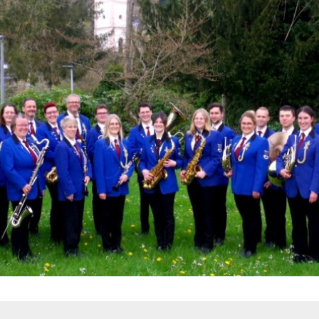
Öffentliche Ausschreibungen
Friedhöfe & Ehren
AWO-Fluthilfe
Archiv
Heimatpreis 2026
Satzungen
Bankverbindung/Las
Widerspruchsverfa