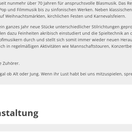
seit nunmehr über 70 Jahren für anspruchsvolle Blasmusik. Das Re
k, Pop und Filmmusik bis zu sinfonischen Werken. Neben klassisc
auf Weihnachtsmärkten, kirchlichen Festen und Karnevalsfeiern.
in ganzes Jahr neue Stücke unterschiedlicher Stilrichtungen gepro
en dazu Feinheiten akribisch einstudiert und die Spieltechnik an
Profimusikern durch und stellt sich somit immer wieder neuen He
ich in regelmäßigen Aktivitäten wie Mannschaftstouren, Konzertbe
e Zuhörer.
l ob Alt oder Jung. Wenn ihr Lust habt bei uns mitzuspielen, spr
nstaltung