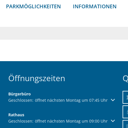
PARKMÖGLICHKEITEN
INFORMATIONEN
Öffnungszeiten
Q
Bürgerbüro
Klicken, um weitere Öffnungs- oder Schließzeiten auszublend
Geschlossen:
öffnet nächsten Montag um 07:45 Uhr
Rathaus
Klicken, um weitere Öffnungs- oder Schließzeiten auszublend
Geschlossen:
öffnet nächsten Montag um 09:00 Uhr