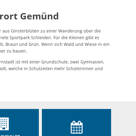
Nichtraucherschutz
Zentrales Familienportal
Candle-Light-Trauungen
Fremdenverkehrsbeitrag
mäler
Bürgerstiftung Schleiden
Gesundheitswandern
Elektronikschrott
Schiedspersonen
urort Gemünd
Blindengeld und Blindenhilfe
Termine
Grundbesitzabgaben
Stadtbibliothek Schleiden
Fit durch den Sommer
Sondermüll
Veranstaltungen
Rentenanträge
Benötigte Unterlagen
Kurbeitrag
Veranstaltungen melden (Online Fo
Zahlen, Daten, Fakten
er aus Ginsterblüten zu einer Wanderung über die
Abfallwirtschaftszentrum (AWZ) Mechernich
Rasen mähen – gesetzliche Regelung
Behindertenbeirat
Gebührenübersicht
te Sportpark Schleiden. Für die Kleinen gibt es
Vergnügungssteuer
tschriftverfahren
Rückschnitt von Hecken und Bäumen
Gelb, Braun und Grün. Wenn sich Wald und Wiese in ein
Beratung zur Vorsorge-Vollmacht
Zweitwohnungssteuer
ner zu bauen.
Hinweise zum Winterdienst
hren
Junge Menschen mit Behinderung
ernstadt ist mit einer Grundschule, zwei Gymnasien,
Sondernutzungen
Soziales des Kreises Euskirchen
tadt, welche in Schulzeiten mehr Schülerinnen und