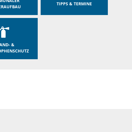
MUNALER
TIPPS & TERMINE
ERAUFBAU
AND- &
OPHENSCHUTZ