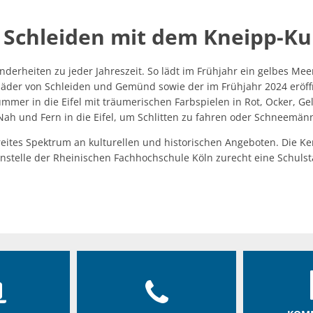
Öffentliche Ausschreibungen
Friedhöfe & Ehren
 Schleiden mit dem Kneipp-K
AWO-Fluthilfe
Archiv
Heimatpreis 2026
Satzungen
nderheiten zu jeder Jahreszeit. So lädt im Frühjahr ein gelbes Me
äder von Schleiden und Gemünd sowie der im Frühjahr 2024 eröffne
Bankverbindung/Las
Summer in die Eifel mit träumerischen Farbspielen in Rot, Ocker, 
Nah und Fern in die Eifel, um Schlitten zu fahren oder Schneemän
Widerspruchsverfa
 breites Spektrum an kulturellen und historischen Angeboten. Die K
enstelle der Rheinischen Fachhochschule Köln zurecht eine Schuls