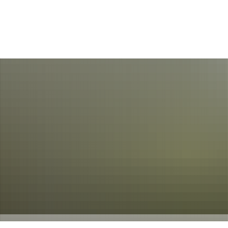
Tipps und Termine
Suche
Aktuelles
Rathaus
Bürgerservice
Aktuelle Themen
Öffnungszeiten & Kontakt
Mitarbeiterverzeic
Presse
Verwaltungsorganisation
Bürgerbüro
Kommunaler Wiederaufbau
Finanzwirtschaft
Abfallwirtschaft
Stellenangebote
Politik
Sicherheit und Or
Informationsmagazin "BürgerINFO aktuell"
Wahlen
Brand- und Katast
Amtl. Bekanntmachungen
Stadtwappen
Soziales
Bürgersprechstunden des Bürgermeisters
Leitbild
Standesamt
Kunst- und Fotoausstellungen im Rathaus
Steuern, Abgaben &