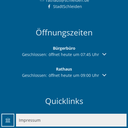
rathaus@schleiden.de
Ab
Ra
Be
Ge
Veranstaltu
Zahlen, Daten, Fakten
Ve
StadtSchleiden
Bankverbindung/Lastschriftverfahren
Rü
Be
Zw
Hi
Widerspruchsverfahren
Ju
Öffnungszeiten
So
Soz
Bürgerbüro
Klicken, um weitere Öffnungs- oder Schließzeiten aus
Geschlossen:
öffnet heute um 07:45 Uhr
Rathaus
Klicken, um weitere Öffnungs- oder Schließzeiten aus
Geschlossen:
öffnet heute um 09:00 Uhr
Quicklinks
Impressum