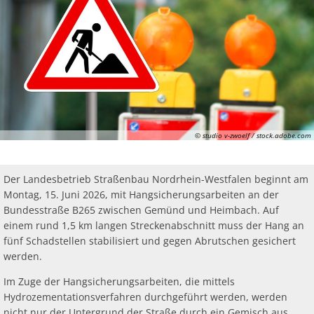
Ab
Ra
Be
Ge
Veranstaltu
Zahlen, Daten, Fakten
Ve
Bankverbindung/Lastschriftverfahren
Rü
Be
Zw
Hi
Widerspruchsverfahren
Ju
So
Soz
© studio v-zwoelf / stock.adobe.com
Der Landesbetrieb Straßenbau Nordrhein-Westfalen beginnt am
Montag, 15. Juni 2026, mit Hangsicherungsarbeiten an der
Bundesstraße B265 zwischen Gemünd und Heimbach. Auf
einem rund 1,5 km langen Streckenabschnitt muss der Hang an
fünf Schadstellen stabilisiert und gegen Abrutschen gesichert
werden.
Im Zuge der Hangsicherungsarbeiten, die mittels
Hydrozementationsverfahren durchgeführt werden, werden
nicht nur der Untergrund der Straße durch ein Gemisch aus