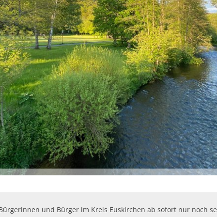
Öffentliche Ausschreibungen
Friedhöfe & Ehren
AWO-Fluthilfe
Archiv
Heimatpreis 2026
Satzungen
Bankverbindung/Las
Widerspruchsverfa
ürgerinnen und Bürger im Kreis Euskirchen ab sofort nur noch 