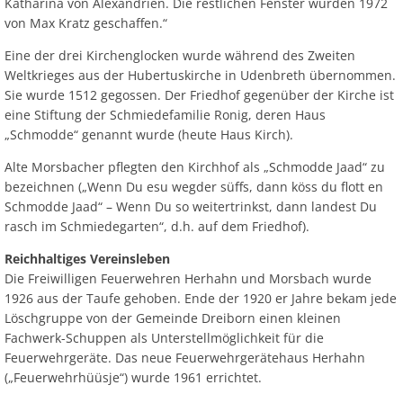
Katharina von Alexandrien. Die restlichen Fenster wurden 1972
von Max Kratz geschaffen.“
Eine der drei Kirchenglocken wurde während des Zweiten
Weltkrieges aus der Hubertuskirche in Udenbreth übernommen.
Sie wurde 1512 gegossen. Der Friedhof gegenüber der Kirche ist
eine Stiftung der Schmiedefamilie Ronig, deren Haus
„Schmodde“ genannt wurde (heute Haus Kirch).
Alte Morsbacher pflegten den Kirchhof als „Schmodde Jaad“ zu
bezeichnen („Wenn Du esu wegder süffs, dann köss du flott en
Schmodde Jaad“ – Wenn Du so weitertrinkst, dann landest Du
rasch im Schmiedegarten“, d.h. auf dem Friedhof).
Reichhaltiges Vereinsleben
Die Freiwilligen Feuerwehren Herhahn und Morsbach wurde
1926 aus der Taufe gehoben. Ende der 1920 er Jahre bekam jede
Löschgruppe von der Gemeinde Dreiborn einen kleinen
Fachwerk-Schuppen als Unterstellmöglichkeit für die
Feuerwehrgeräte. Das neue Feuerwehrgerätehaus Herhahn
(„Feuerwehrhüüsje“) wurde 1961 errichtet.