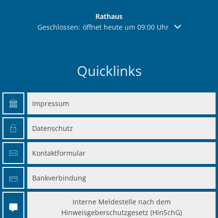
Rathaus
Klicken, um weitere Öffnungs- oder Schließzeiten aus
Geschlossen:
öffnet heute um 09:00 Uhr
Quicklinks
Impressum
Datenschutz
Kontaktformular
Bankverbindung
Interne Meldestelle nach dem
Hinweisgeberschutzgesetz (HinSchG)