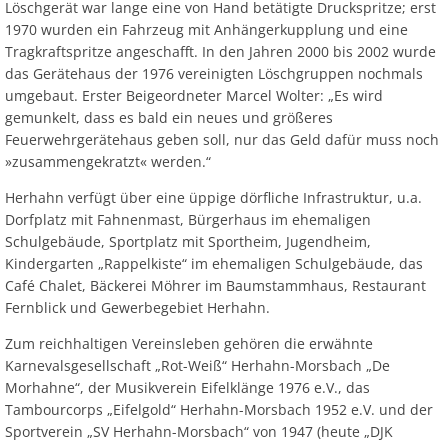
Löschgerät war lange eine von Hand betätigte Druckspritze; erst
1970 wurden ein Fahrzeug mit Anhängerkupplung und eine
Tragkraftspritze angeschafft. In den Jahren 2000 bis 2002 wurde
das Gerätehaus der 1976 vereinigten Löschgruppen nochmals
umgebaut. Erster Beigeordneter Marcel Wolter: „Es wird
gemunkelt, dass es bald ein neues und größeres
Feuerwehrgerätehaus geben soll, nur das Geld dafür muss noch
»zusammengekratzt« werden.“
Herhahn verfügt über eine üppige dörfliche Infrastruktur, u.a.
Dorfplatz mit Fahnenmast, Bürgerhaus im ehemaligen
Schulgebäude, Sportplatz mit Sportheim, Jugendheim,
Kindergarten „Rappelkiste“ im ehemaligen Schulgebäude, das
Café Chalet, Bäckerei Möhrer im Baumstammhaus, Restaurant
Fernblick und Gewerbegebiet Herhahn.
Zum reichhaltigen Vereinsleben gehören die erwähnte
Karnevalsgesellschaft „Rot-Weiß“ Herhahn-Morsbach „De
Morhahne“, der Musikverein Eifelklänge 1976 e.V., das
Tambourcorps „Eifelgold“ Herhahn-Morsbach 1952 e.V. und der
Sportverein „SV Herhahn-Morsbach“ von 1947 (heute „DJK