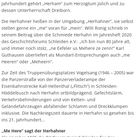
Jahrhundert gehört „Herham“ zum Herzogtum Jülich und zu
dessen Unterherrschaft Dreiborn.
Die Herhahner heißen in der Umgebung „Herhahner“, sie selbst
stellen gerne ein „me“ voran für „mein“. Willi Ronig schrieb in
seinem Beitrag über die Schmiede Herhahn im Jahresheft 2020
des Geschichtsforums Schleiden e.V.: „Ich bin nun 80 Jahre alt,
und immer noch stolz, „ne Eefeler us Mehere ze zenn!“ Karl
Guthausen überliefert als Mundart-Entsprechungen auch „me
Heeren“ oder „Meheern“.
Zur Zeit des Truppenübungsplatzes Vogelsang (1946 – 2005) war
die Panzerstraße von der Panzerverladerampe der
Eisenbahnstrecke Kall-Hellenthal („Flitsch“) in Schleiden-
Höddelbusch nach Herhahn ortbildprägend. Gefechtslärm,
Verkehrsbehinderungen und von Ketten- und
Geländefahrzeugen abfallender Schlamm und Dreckklumpen
inklusive. Die Nachkriegszeit dauerte in Herhahn so gesehen bis
ins 21. Jahrhundert…
„Me Here“ sagt der Herhahner