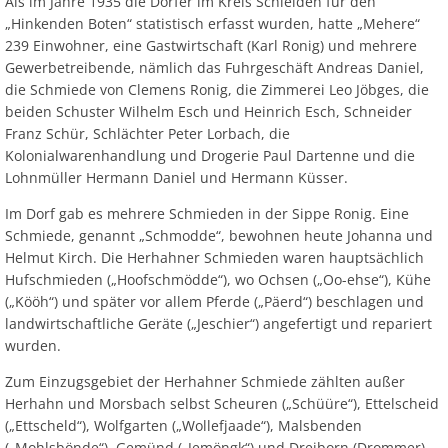
Als im Jahre 1935 die Dörfer im Kreis Schleiden für den
„Hinkenden Boten“ statistisch erfasst wurden, hatte „Mehere“
239 Einwohner, eine Gastwirtschaft (Karl Ronig) und mehrere
Gewerbetreibende, nämlich das Fuhrgeschäft Andreas Daniel,
die Schmiede von Clemens Ronig, die Zimmerei Leo Jöbges, die
beiden Schuster Wilhelm Esch und Heinrich Esch, Schneider
Franz Schür, Schlächter Peter Lorbach, die
Kolonialwarenhandlung und Drogerie Paul Dartenne und die
Lohnmüller Hermann Daniel und Hermann Küsser.
Im Dorf gab es mehrere Schmieden in der Sippe Ronig. Eine
Schmiede, genannt „Schmodde“, bewohnen heute Johanna und
Helmut Kirch. Die Herhahner Schmieden waren hauptsächlich
Hufschmieden („Hoofschmödde“), wo Ochsen („Oo-ehse“), Kühe
(„Kööh“) und später vor allem Pferde („Päerd“) beschlagen und
landwirtschaftliche Geräte („Jeschier“) angefertigt und repariert
wurden.
Zum Einzugsgebiet der Herhahner Schmiede zählten außer
Herhahn und Morsbach selbst Scheuren („Schüüre“), Ettelscheid
(„Ettscheld“), Wolfgarten („Wollefjaade“), Malsbenden
(„Mohlsbönde“), Gemünd („Jemöngk“) und Dreiborn (Drommer).