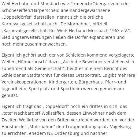
Weil Herhahn und Morsbach wie Firmenich/Obergartzem oder
Schöneseiffen/Harperscheid aneinandergewachsene
„Doppeldörfer“ darstellen, nennt sich die örtliche
Karnevalsgesellschaft auch „De Morhahne“, offiziell
„Karnevalsgesellschaft Rot Weiß Herhahn Morsbach 1963 e.V.“.
Siedlungserweiterungen ließen die Dörfer expandieren und
noch mehr zusammenwachsen.
Eigentlich gehört auch der von Schleiden kommend vorgelagerte
Weiler „Hühnerbusch“ dazu. „Auch die Bewohner verstehen sich
zunehmend als Gemeinschaft“, heißt es in einem Bericht des
Schleidener Stadtarchivs für dieses Ortsportrait. Es gibt mehrere
Vereinskooperationen. Kindergarten, Bürgerhaus, Pfarr- und
Jugendheim, Sportplatz und Sportheim werden gemeinsam
genutzt.
Eigentlich trägt das „Doppeldorf“ noch ein drittes in sich: das
„tote“ Nachbardorf Wollseiffen, dessen Einwohner nach dem
Zweiten Weltkrieg von den Briten vertrieben wurden, um vor der
Haustür der „Mohrhahne“ den Truppenübungsplatz Vogelsang
zu errichten, ehedem NS-Ordensburg und nachher