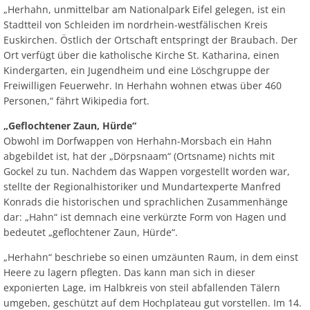
„Herhahn, unmittelbar am Nationalpark Eifel gelegen, ist ein
Stadtteil von Schleiden im nordrhein-westfälischen Kreis
Euskirchen. Östlich der Ortschaft entspringt der Braubach. Der
Ort verfügt über die katholische Kirche St. Katharina, einen
Kindergarten, ein Jugendheim und eine Löschgruppe der
Freiwilligen Feuerwehr. In Herhahn wohnen etwas über 460
Personen,“ fährt Wikipedia fort.
„Geflochtener Zaun, Hürde“
Obwohl im Dorfwappen von Herhahn-Morsbach ein Hahn
abgebildet ist, hat der „Dörpsnaam“ (Ortsname) nichts mit
Gockel zu tun. Nachdem das Wappen vorgestellt worden war,
stellte der Regionalhistoriker und Mundartexperte Manfred
Konrads die historischen und sprachlichen Zusammenhänge
dar: „Hahn“ ist demnach eine verkürzte Form von Hagen und
bedeutet „geflochtener Zaun, Hürde“.
„Herhahn“ beschriebe so einen umzäunten Raum, in dem einst
Heere zu lagern pflegten. Das kann man sich in dieser
exponierten Lage, im Halbkreis von steil abfallenden Tälern
umgeben, geschützt auf dem Hochplateau gut vorstellen. Im 14.