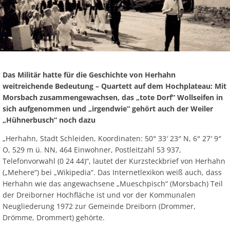
Ab
Ra
Be
Ge
Veranstaltu
Zahlen, Daten, Fakten
Ve
Bankverbindung/Lastschriftverfahren
Rü
Be
Zw
Hi
Widerspruchsverfahren
Ju
So
Soz
Das Militär hatte für die Geschichte von Herhahn
weitreichende Bedeutung – Quartett auf dem Hochplateau: Mit
Morsbach zusammengewachsen, das „tote Dorf“ Wollseifen in
sich aufgenommen und „irgendwie“ gehört auch der Weiler
„Hühnerbusch“ noch dazu
„Herhahn, Stadt Schleiden, Koordinaten: 50° 33′ 23″ N, 6° 27′ 9″
O, 529 m ü. NN, 464 Einwohner, Postleitzahl 53 937,
Telefonvorwahl (0 24 44)“, lautet der Kurzsteckbrief von Herhahn
(„Mehere“) bei „Wikipedia“. Das Internetlexikon weiß auch, dass
Herhahn wie das angewachsene „Mueschpisch“ (Morsbach) Teil
der Dreiborner Hochfläche ist und vor der Kommunalen
Neugliederung 1972 zur Gemeinde Dreiborn (Drommer,
Drömme, Drommert) gehörte.