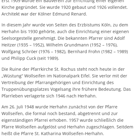
Erst 1909 wurde ein Bauverein zur Errichtung einer eigenen
Kirche gegründet. Sie wurde 1920 gebaut und 1926 vollendet.
Architekt war der Kölner Edmund Renard.
In diesem Jahr wurde von Seiten des Erzbistums Köln, zu dem
Herhahn bis 1930 gehörte, auch die Einrichtung einer eigenen
Seelsorgestelle genehmigt. Die bekannten Pfarrer sind Adolf
Heitzer (1935 – 1952), Wilhelm Grundmann (1952 – 1976),
Wolfgang Schröer (1976 – 1982), Bernhard Frohn (1982 – 1989)
und Philipp Cuck (seit 1989).
Die Ruine der Pfarrkirche St. Rochus steht noch heute in der
„Wüstung“ Wollseifen im Nationalpark Eifel. Sie verlor mit der
Vertreibung der Pfarrangehörigen und Einrichtung des
Truppenübungsplatzes Vogelsang ihre frühere Bedeutung. Das
Pfarrleben verlagerte sich 1946 nach Herhahn.
Am 26. Juli 1948 wurde Herhahn zunächst von der Pfarre
Wollseifen, die formal noch bestand, abgetrennt und zur
eigenständigen Pfarrei erhoben. 1957 wurde schließlich die
Pfarre Wollseifen aufgelöst und Herhahn zugeschlagen. Seitdem
heißt die Pfarre St. Katharina Wollseifen-Herhahn.