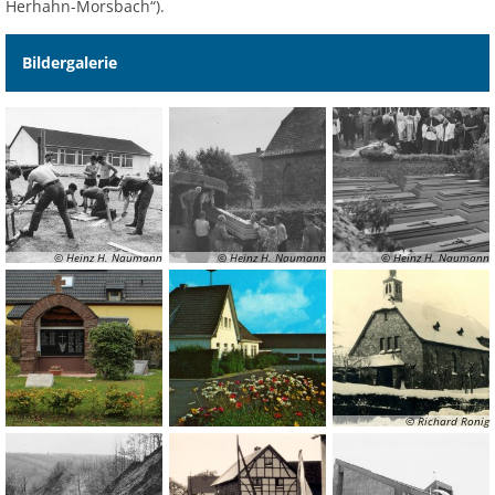
Herhahn-Morsbach“).
Bildergalerie
© Heinz H. Naumann
© Heinz H. Naumann
© Heinz H. Naumann
© Richard Ronig