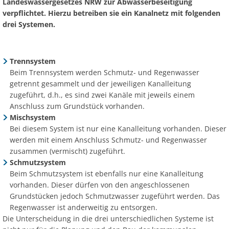
Ab
Landeswassergesetzes NRW zur Abwasserbeseitigung
Ra
Be
Ge
Veranstaltu
Zahlen, Daten, Fakten
Ve
verpflichtet. Hierzu betreiben sie ein Kanalnetz mit folgenden
Bankverbindung/Lastschriftverfahren
Rü
drei Systemen.
Be
Zw
Hi
Widerspruchsverfahren
Ju
So
Soz
Trennsystem
Beim Trennsystem werden Schmutz- und Regenwasser
getrennt gesammelt und der jeweiligen Kanalleitung
zugeführt, d.h., es sind zwei Kanäle mit jeweils einem
Anschluss zum Grundstück vorhanden.
Mischsystem
Bei diesem System ist nur eine Kanalleitung vorhanden. Dieser
werden mit einem Anschluss Schmutz- und Regenwasser
zusammen (vermischt) zugeführt.
Schmutzsystem
Beim Schmutzsystem ist ebenfalls nur eine Kanalleitung
vorhanden. Dieser dürfen von den angeschlossenen
Grundstücken jedoch Schmutzwasser zugeführt werden. Das
Regenwasser ist anderweitig zu entsorgen.
Die Unterscheidung in die drei unterschiedlichen Systeme ist