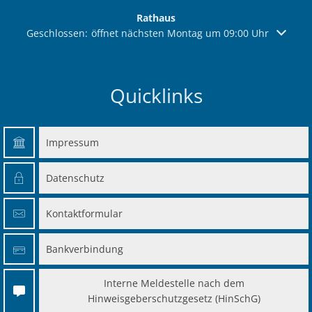
Rathaus
Klicken, um weitere Öffnungs- oder Schließzeiten auszuble
Geschlossen:
öffnet nächsten Montag um 09:00 Uhr
Quicklinks
Impressum
Datenschutz
Kontaktformular
Bankverbindung
Interne Meldestelle nach dem
Hinweisgeberschutzgesetz (HinSchG)