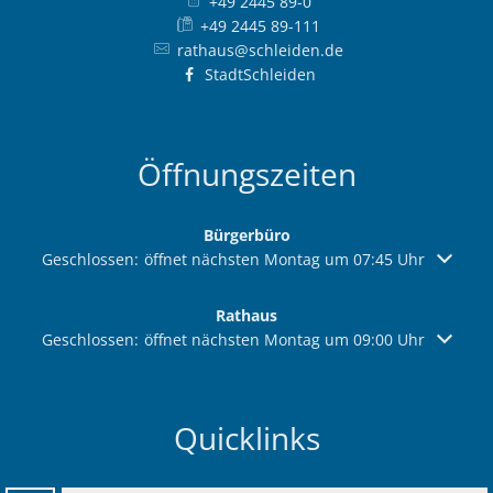
+49 2445 89-0
+49 2445 89-111
rathaus@schleiden.de
StadtSchleiden
Öffnungszeiten
Bürgerbüro
Klicken, um weitere Öffnungs- oder Schließzeiten auszuble
Geschlossen:
öffnet nächsten Montag um 07:45 Uhr
Rathaus
Klicken, um weitere Öffnungs- oder Schließzeiten auszuble
Geschlossen:
öffnet nächsten Montag um 09:00 Uhr
Quicklinks