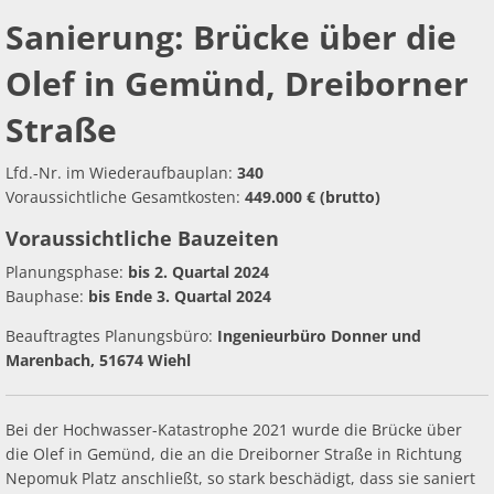
Ab
Ra
Be
Ge
Brücke
Veranstaltu
Zahlen, Daten, Fakten
Ve
Sanierung: Brücke über die
Bankverbindung/Lastschriftverfahren
Rü
Be
Zw
über
Olef in Gemünd, Dreiborner
Hi
Widerspruchsverfahren
Ju
die
Straße
So
Soz
Olef
Lfd.-Nr. im Wiederaufbauplan:
340
Voraussichtliche Gesamtkosten:
449.000 € (brutto)
in
Voraussichtliche Bauzeiten
Gemünd,
Planungsphase:
bis 2. Quartal 2024
Bauphase:
bis Ende 3. Quartal 2024
Dreiborner
Beauftragtes Planungsbüro:
Ingenieurbüro Donner und
Straße
Marenbach, 51674 Wiehl
Bei der Hochwasser-Katastrophe 2021 wurde die Brücke über
die Olef in Gemünd, die an die Dreiborner Straße in Richtung
Nepomuk Platz anschließt, so stark beschädigt, dass sie saniert