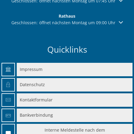
Klicken, um weitere Öffnungs- oder Schließzeiten auszuble
Geschlossen:
öffnet nächsten Montag um 07:45 Uhr
Rathaus
Klicken, um weitere Öffnungs- oder Schließzeiten auszuble
Geschlossen:
öffnet nächsten Montag um 09:00 Uhr
Quicklinks
Impressum
Datenschutz
Kontaktformular
Bankverbindung
Interne Meldestelle nach dem