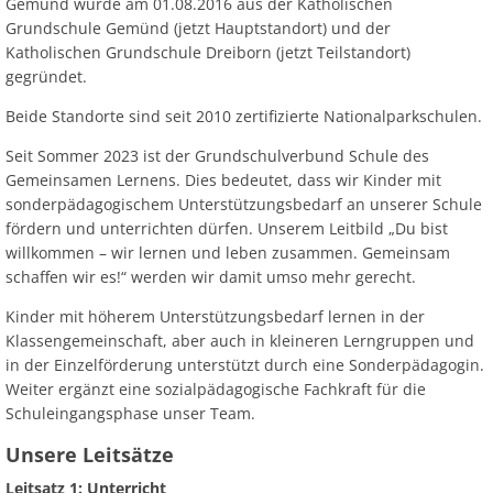
Ab
Gemünd wurde am 01.08.2016 aus der Katholischen
Ra
Be
Ge
Veranstaltu
Zahlen, Daten, Fakten
Ve
Grundschule Gemünd (jetzt Hauptstandort) und der
Bankverbindung/Lastschriftverfahren
Rü
Katholischen Grundschule Dreiborn (jetzt Teilstandort)
Be
Zw
gegründet.
Hi
Widerspruchsverfahren
Ju
Beide Standorte sind seit 2010 zertifizierte Nationalparkschulen.
So
Soz
Seit Sommer 2023 ist der Grundschulverbund Schule des
Gemeinsamen Lernens. Dies bedeutet, dass wir Kinder mit
sonderpädagogischem Unterstützungsbedarf an unserer Schule
fördern und unterrichten dürfen. Unserem Leitbild „Du bist
willkommen – wir lernen und leben zusammen. Gemeinsam
schaffen wir es!“ werden wir damit umso mehr gerecht.
Kinder mit höherem Unterstützungsbedarf lernen in der
Klassengemeinschaft, aber auch in kleineren Lerngruppen und
in der Einzelförderung unterstützt durch eine Sonderpädagogin.
Weiter ergänzt eine sozialpädagogische Fachkraft für die
Schuleingangsphase unser Team.
Unsere Leitsätze
Leitsatz 1: Unterricht