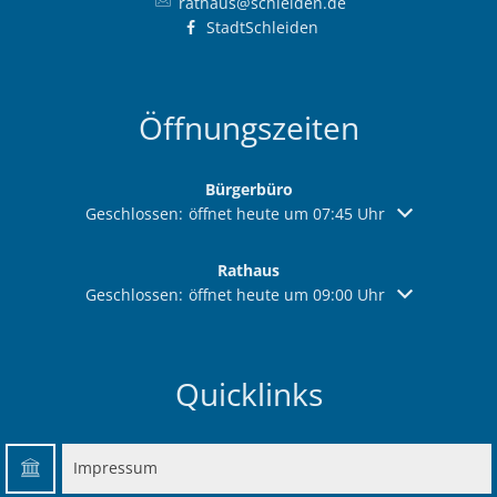
rathaus@schleiden.de
StadtSchleiden
Öffnungszeiten
Bürgerbüro
Klicken, um weitere Öffnungs- oder Schließzeiten aus
Geschlossen:
öffnet heute um 07:45 Uhr
Rathaus
Klicken, um weitere Öffnungs- oder Schließzeiten aus
Geschlossen:
öffnet heute um 09:00 Uhr
Quicklinks
Impressum