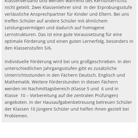
Klassenverband und werden während des Kernunterrichts
Ab
Ra
Be
Ge
Veranstaltu
Zahlen, Daten, Fakten
Ve
nicht geteilt. Zwei Klassenlehrer sind in der Erprobungsstufe
Bankverbindung/Lastschriftverfahren
Rü
verlässliche Ansprechpartner für Kinder und Eltern. Bei uns
Be
Zw
treffen Schüler auf andere Schüler mit ähnlichem
Hi
Widerspruchsverfahren
Ju
Leistungsvermögen und dadurch auf homogene
So
Lernstrukturen. Das ist eine gute Voraussetzung für eine
Soz
optimale Förderung und einen guten Lernerfolg, besonders in
den Klassenstufen 5/6.
Individuelle Förderung wird bei uns großgeschrieben. In den
unterschiedlichen Jahrgangsstufen gibt es zusätzliche
Unterrichtsstunden in den Fächern Deutsch, Englisch und
Mathematik. Weitere Förderstunden in diesen Fächern
werden im Nachmittagsbereich (Klasse 5 und 6 und in
Klasse 10 – Vorbereitung auf die zentralen Prüfungen)
angeboten. In der Hausaufgabenbetreuung betreuen Schüler
der Klassen 10 jüngere Schüler und helfen ihnen gezielt bei
Problemen.