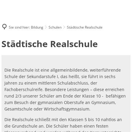
Aktuelle Themen
BÜRGERSERVICE
Öffnungszeiten & Kontakt
Öffnungszei
LEBEN VOR ORT
Presse
Mitarbeiterverzeichnis
BILDUNG
Kontaktform
Verwaltungsorganisation
Verwaltung
Freizeit & Tourismus
PLANEN & BAUEN
Kommunaler Wiederaufbau
Sie sind hier:
Bildung
Schulen
Städtische Realschule
Bürgerbüro
Kindertagesstätten
Anschrift & 
Organigra
Finanzwirtschaft
Veranstaltungen & Kultur
Veranstaltu
Kommunaler Wiederaufbau
Stellenangebote
Abfallwirtschaft
Abf
Städtische
Städtische Realschule
Schulen
Fachbereiche
Politik
Bürgermeist
Tipps und T
Mobilität vor Ort
Baugebiete & Flächen
Informationsmagazin "BürgerINFO aktuell"
Sp
Sicherheit und Ordnung
Br
Stadtbibliothek Schleiden
Verwaltungs
Realschule
Erster Beige
Kunst- und 
Wahlen
Sport
Sportpark S
Stadtentwicklung & Bauen
Al
Amtl. Bekanntmachungen
Ga
Brand- und Katastrophenschutz
Volkshochschule Kreis Euskirchen
Bürger- und
Theater im
Stadtwappen
Schwimmbä
Ehrenamt
Ehrenamtsk
Die Realschule ist eine allgemeinbildende, weiterführende
Kanal- und Straßenbau
Ei
Ge
Bürgersprechstunden des Bürgermeisters
Soziales
Bü
Bildungsangebote für Neuzugewanderte
Politische 
Kinderkultur
Schule der Sekundarstufe I, das heißt, sie führt in sechs
Sportplätze
Leitbild
Ehrenamtlic
Aus der Historie
Stadtgeschi
Um
Umwelt & Klima
Hu
Jahren zu einem mittleren Schulabschluss, der
Kunst- und Fotoausstellungen im Rathaus
Soz
Standesamt
Hei
Kurkonzerte
Musikschulzweckverband Schleiden
Turn- & Spor
Fachoberschulreife. Besondere Leistungen – diese erreichen
Aus der Bild
Bi
Vereine
Le
Energie
Wo
Öffentliche Ausschreibungen
rund 2/3 unserer Schüler am Ende der Klasse 10 - befähigen
Tr
friday conce
Steuern, Abgaben & Beiträge
Elt
Gr
zum Besuch der gymnasialen Oberstufe an Gymnasium,
Ni
Freiwillige Feuerwehr
Zen
Ca
Orgelkonzer
AWO-Fluthilfe
Fr
Friedhöfe & Ehrenmäler
Gesamtschule oder Wirtschaftsgymnasium.
Ele
Sc
Bürgerstiftung Schleiden
Bli
Te
Gesundheit
Gr
Heimatpreis 2026
Die Realschule schließt mit den Klassen 5 bis 10 nahtlos an
Archiv
So
Ve
Re
die Grundschule an. Die Schüler haben einen festen
Stadtbibliothek Schleiden
Be
Fit durch d
Kur
Satzungen